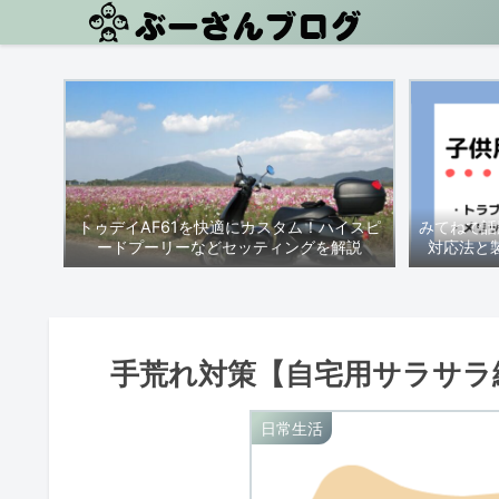
トゥデイAF61を快適にカスタム！ハイスピ
みてねで話
ードプーリーなどセッティングを解説
対応法と
手荒れ対策【自宅用サラサラ
日常生活