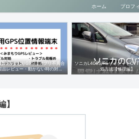
ホーム
プロフ
題のみまもりGPS【アプリ不具合
ソニカL405S/RSリミテッドC
製品レビュー・動かない時の対処
処方法【修理編】
法】
編】