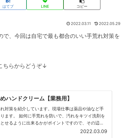
はてブ
LINE
コピー
2022.03.11
2022.05.29
ので、今回は自宅で最も都合のいい手荒れ対策を
こちらからどうぞ↓
勧めハンドクリーム【業務用】
荒れ対策を紹介しています。現場仕事は薬品や油など手
ります。 如何に手荒れを防いで、汚れをキツイ洗剤を
落とせるように出来るかがポイントですので、その辺も
手荒れで悩んでいる方やオムツかぶれでお悩みの方は一
2022.03.09
さい！