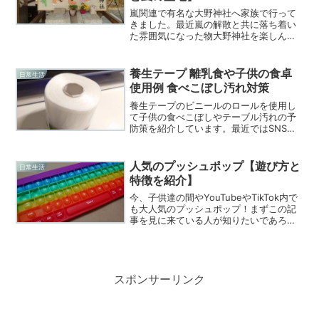
嵐関連で有名な大野神社へ家族で行って
きました。最近嵐の解散と共に落ち着い
た雰囲気になった物大野神社を楽しんで
きました。【ぶーさんブログ】では子育
て情報を中心に発進しています！
養生テープ 離乳食や子供の食卓
日常生活
使用例 食べこぼし汚れ対策
養生テープのビニールのロールを使用し
て子供の食べこぼしやテーブル汚れの予
防策を紹介しています。最近ではSNSで
も話題の子育て時短策、１００円から始
められる子育てストレスからの一歩解放
を！
人気のプッシュポップ【遊び方と
日常生活
特徴を紹介】
今、子供達の間やYouTubeやTikTok内で
も大人気のプッシュポップ！まずこの記
事を見に来ている人が知りたいであろう
「プッシュポップ」について簡単に紹介
します。プッシュポップって何？結論、
「プッシュポップ」とはスクイーズ玩具
と言われる子...
スポンサーリンク