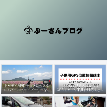
トゥデイAF61を快適にカスタ
みてねで話題のみまもり
ム！ハイスピードプーリーなど
GPS【アプリ不具合対応法と製
セッティングを解説
品レビュー・動かない時の対処
法】