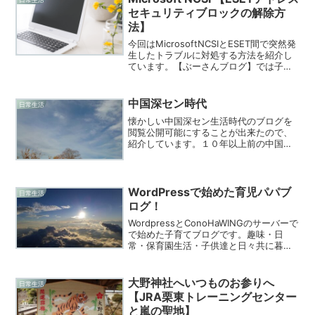
セキュリティブロックの解除方
法】
今回はMicrosoftNCSIとESET間で突然発
生したトラブルに対処する方法を紹介し
ています。【ぶーさんブログ】では子育
てを中心に情報を発信しています！
中国深セン時代
日常生活
懐かしい中国深セン生活時代のブログを
閲覧公開可能にすることが出来たので、
紹介しています。１０年以上前の中国深
セン。まだまだバブルの余韻が残るこの
世界は未知の体験の宝庫でした！
WordPressで始めた育児パパブ
日常生活
ログ！
WordpressとConoHaWINGのサーバーで
で始めた子育てブログです。趣味・日
常・保育園生活・子供達と日々共に暮ら
し・家計の節約など情報発信していま
す。子育てに興味のある方、これから子
育てを始める方、是非一度お越しくださ
大野神社へいつものお参りへ
日常生活
い！
【JRA栗東トレーニングセンター
と嵐の聖地】