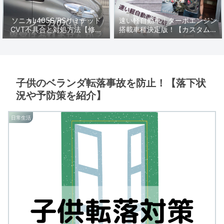
ソニカL405S/RSリミテッド
速い軽自動車｜ターボエンジン
CVT不具合と対処方法【修理
搭載車種決定版！【カスタムに
編】
オススメ軽スポーツ】
子供のベランダ転落事故を防止！【落下状
況や予防策を紹介】
日常生活