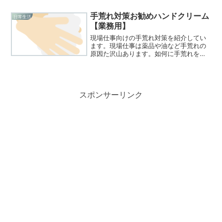
いただいています。年間８人の子供が落
下死していますが、発生リスクは小さく
手荒れ対策お勧めハンドクリーム
日常生活
ても損害が大きな問題ですので対策は必
【業務用】
要です。是非、親も子供も安心できる家
づくりの参考になればと思います。
現場仕事向けの手荒れ対策を紹介してい
ます。現場仕事は薬品や油など手荒れの
原因た沢山あります。如何に手荒れを防
いで、汚れをキツイ洗剤を使用せずに簡
単に落とせるように出来るかがポイント
ですので、その辺も紹介しています。手
荒れで悩んでいる方やオムツかぶれでお
悩みの方は一度記事をご覧ください！
スポンサーリンク