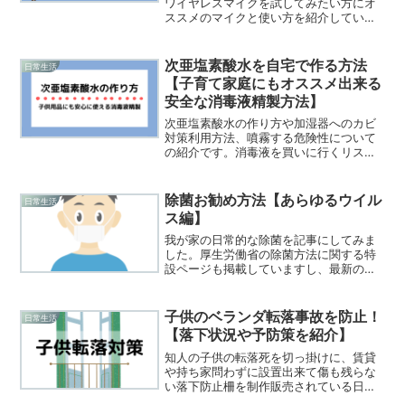
ワイヤレスマイクを試してみたい方にオ
ススメのマイクと使い方を紹介していま
す。電源入れたら自動で即ワイヤレスマ
イク接続可能です。
次亜塩素酸水を自宅で作る方法
日常生活
【子育て家庭にもオススメ出来る
安全な消毒液精製方法】
次亜塩素酸水の作り方や加湿器へのカビ
対策利用方法、噴霧する危険性について
の紹介です。消毒液を買いに行くリスク
を避けて消毒液を自宅で生成したい方や
節約したい方にオススメ。次亜塩素酸水
は小さな子供のおもちゃなどあらゆるも
除菌お勧め方法【あらゆるウイル
日常生活
のに使用しやすい消毒液です。
ス編】
我が家の日常的な除菌を記事にしてみま
した。厚生労働省の除菌方法に関する特
設ページも掲載していますし、最新の情
報にも更新されていました。今の世の
中々何が正解かわからない中、我が家で
もあらゆるパターンでの除菌に試みてい
子供のベランダ転落事故を防止！
日常生活
ます。除菌スプレー等色々なアイテム紹
【落下状況や予防策を紹介】
介もしていますので、家庭内や職場での
除菌対策に是非参考にどうぞ！
知人の子供の転落死を切っ掛けに、賃貸
や持ち家問わずに設置出来て傷も残らな
い落下防止柵を制作販売されている日本
企業がありましたので、提携販売させて