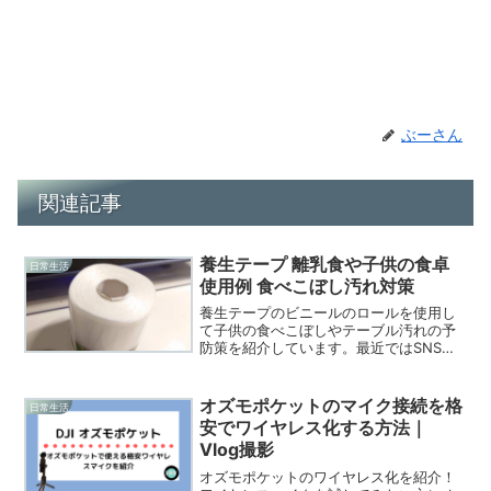
ぶーさん
関連記事
養生テープ 離乳食や子供の食卓
日常生活
使用例 食べこぼし汚れ対策
養生テープのビニールのロールを使用し
て子供の食べこぼしやテーブル汚れの予
防策を紹介しています。最近ではSNSで
も話題の子育て時短策、１００円から始
められる子育てストレスからの一歩解放
を！
オズモポケットのマイク接続を格
日常生活
安でワイヤレス化する方法｜
Vlog撮影
オズモポケットのワイヤレス化を紹介！