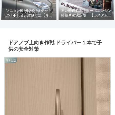
ソニカL405S/RSリミテッド
速い軽自動車｜ターボエンジン
CVT不具合と対処方法【修理
搭載車種決定版！【カスタムに
編】
オススメ軽スポーツ】
ドアノブ上向き作戦 ドライバー１本で子
供の安全対策
日常生活