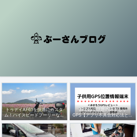
トゥデイAF61を快適にカスタ
みてねで話題のみまもり
ム！ハイスピードプーリーなど
GPS【アプリ不具合対応法と製
セッティングを解説
品レビュー・動かない時の対処
法】