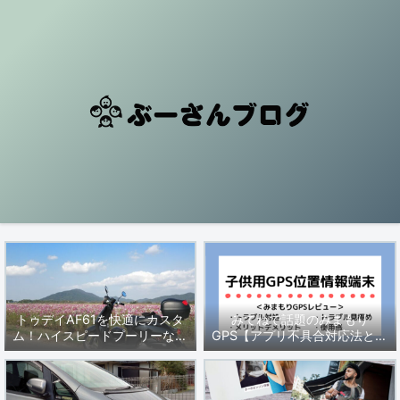
トゥデイAF61を快適にカスタ
みてねで話題のみまもり
ム！ハイスピードプーリーなど
GPS【アプリ不具合対応法と製
セッティングを解説
品レビュー・動かない時の対処
法】