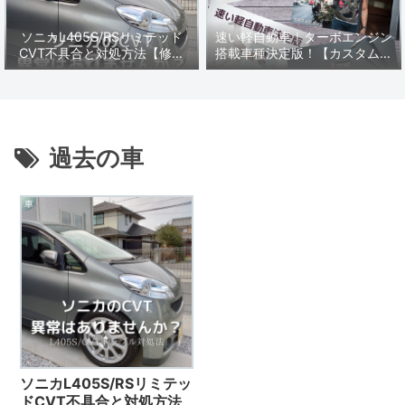
ソニカL405S/RSリミテッド
速い軽自動車｜ターボエンジン
CVT不具合と対処方法【修理
搭載車種決定版！【カスタムに
編】
オススメ軽スポーツ】
過去の車
車
ソニカL405S/RSリミテッ
ドCVT不具合と対処方法