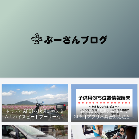
トゥデイAF61を快適にカスタ
みてねで話題のみまもり
ム！ハイスピードプーリーなど
GPS【アプリ不具合対応法と製
セッティングを解説
品レビュー・動かない時の対処
法】