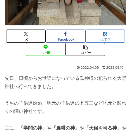
X
Facebook
はてブ
LINE
コピー
2022.04.09
2022.05.10
先日、日頃からお世話になっている氏神様の祀られる大野
神社へ行ってきました。
うちの子供達始め、地元の子供達の七五三など地元と関わ
りの深い神社です。
主に、
「学問の神」
や
「農耕の神」
や
「天候を司る神」
や