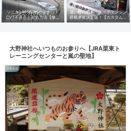
ソニカL405S/RSリミテッド
速い軽自動車｜ターボエンジン
CVT不具合と対処方法【修理
搭載車種決定版！【カスタムに
編】
オススメ軽スポーツ】
大野神社へいつものお参りへ【JRA栗東ト
レーニングセンターと嵐の聖地】
日常生活