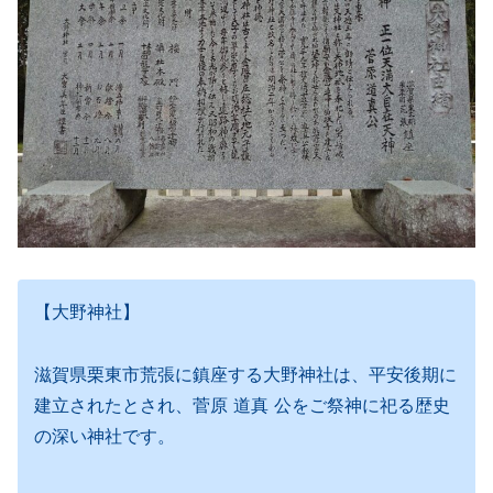
【大野神社】
滋賀県栗東市荒張に鎮座する大野神社は、平安後期に
建立されたとされ、菅原 道真 公をご祭神に祀る歴史
の深い神社です。