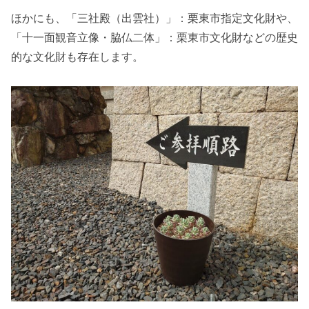
ほかにも、「三社殿（出雲社）」：栗東市指定文化財や、
「十一面観音立像・脇仏二体」：栗東市文化財などの歴史
的な文化財も存在します。